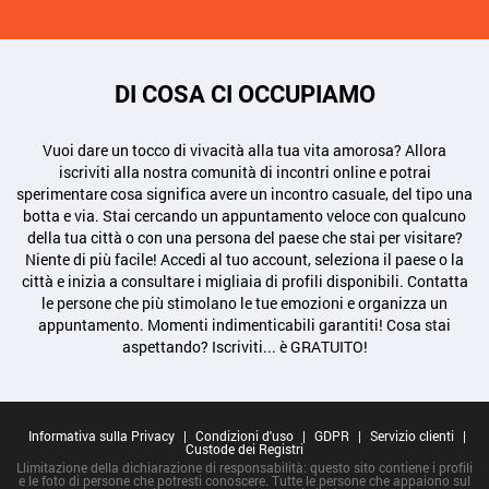
DI COSA CI OCCUPIAMO
Vuoi dare un tocco di vivacità alla tua vita amorosa? Allora
iscriviti alla nostra comunità di incontri online e potrai
sperimentare cosa significa avere un incontro casuale, del tipo una
botta e via. Stai cercando un appuntamento veloce con qualcuno
della tua città o con una persona del paese che stai per visitare?
Niente di più facile! Accedi al tuo account, seleziona il paese o la
città e inizia a consultare i migliaia di profili disponibili. Contatta
le persone che più stimolano le tue emozioni e organizza un
appuntamento. Momenti indimenticabili garantiti! Cosa stai
aspettando? Iscriviti... è GRATUITO!
Informativa sulla Privacy
|
Condizioni d'uso
|
GDPR
|
Servizio clienti
|
Custode dei Registri
Llimitazione della dichiarazione di responsabilità: questo sito contiene i profili
e le foto di persone che potresti conoscere. Tutte le persone che appaiono sul