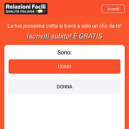
Accedi
La tua prossima cotta si trova a solo un clic da te!
Iscriviti subito! È GRATIS
Sono:
UOMO
DONNA